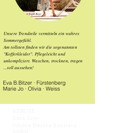
© Eva B.Bitzer
Unsere Trendteile vermitteln ein wahres
Sommergefühl.
Am tollsten finden wir die sogenannten
"Kofferkleider". Pflegeleicht und
unkompliziert. Waschen, trocknen, tragen
...toll aussehen!
Eva B.Bitzer ·
Fürstenberg
Marie Jo ·
Olivia · Weiss
ADRESSE
Coco Cosy
Schöne Wäsche Konstanz
GmbH