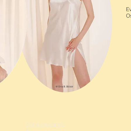
Ev
Os
@ Eva B. Bitzer
ÖFFNUNGSZEITE