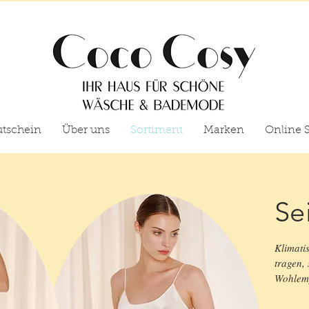
tschein
Über uns
Sortiment
Marken
Online 
Se
Klimati
tragen, 
Wohlemp