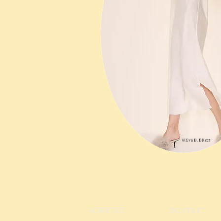
@Eva B. Bitzer
ADRESSE
KONTAKT