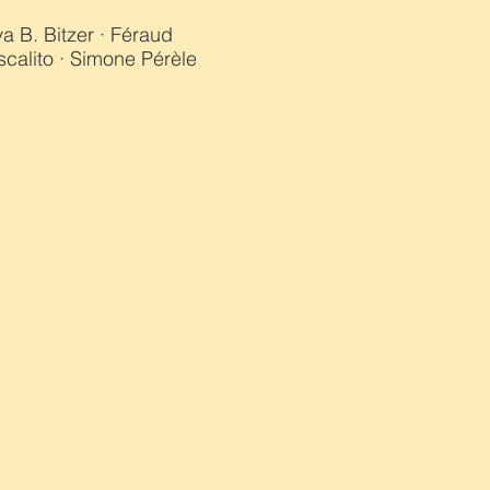
a B. Bitzer · Féraud
calito ·
Simone Pérèle